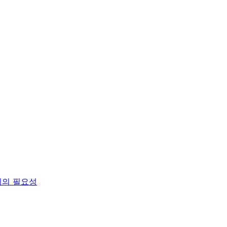
의의 필요성
의서 작성 기한
규정
 시 안내 및 조